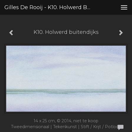
Gilles De Rooij - K10. Holwerd Buitendijks
Tog
nav
K10. Holwerd buitendijks
14 x 25 cm, © 2014, niet te koop
Tweedimensionaal | Tekenkunst | Stift / Krijt / Potlood