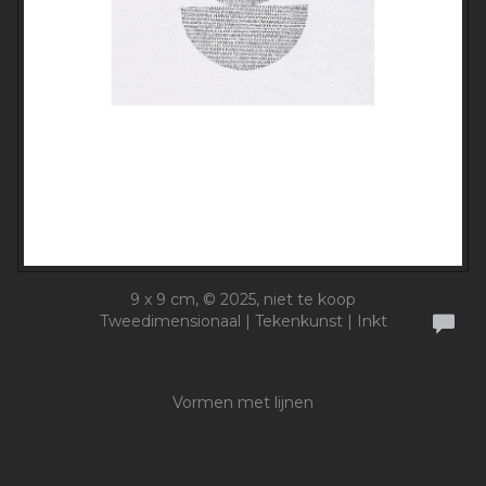
9 x 9 cm, © 2025, niet te koop
Tweedimensionaal | Tekenkunst | Inkt
Vormen met lijnen