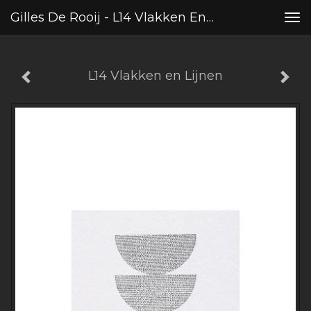
Gilles De Rooij - L14 Vlakken En Lijnen
Tog
nav
L14 Vlakken en Lijnen